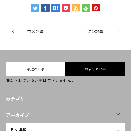
会社概要
前の記事
次の記事
取り扱い品目
事業内容
お問い合わせ
最近の記事
おすすめ記事
ENGLISH
登録されている記事はございません。
CHINESE
カテゴリー
OPEN
アーカイブ
OPEN