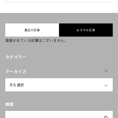
会社概要
取り扱い品目
事業内容
最近の記事
おすすめ記事
登録されている記事はございません。
お問い合わせ
ENGLISH
カテゴリー
OPEN
CHINESE
アーカイブ
OPEN
検索