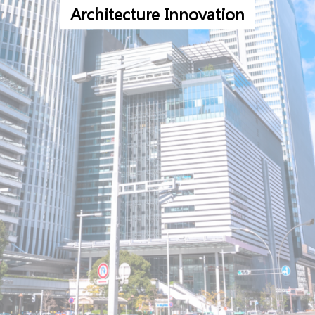
A
r
c
h
i
t
e
c
t
u
r
e
I
n
n
o
v
a
t
i
o
n