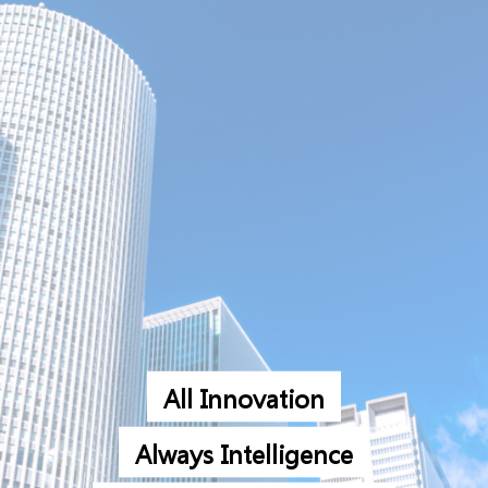
公司簡介
處理項目
業務內容
詢問
ENGLISH
JAPANESE
A
l
l
I
n
n
o
v
a
t
i
o
n
A
l
w
a
y
s
I
n
t
e
l
l
i
g
e
n
c
e